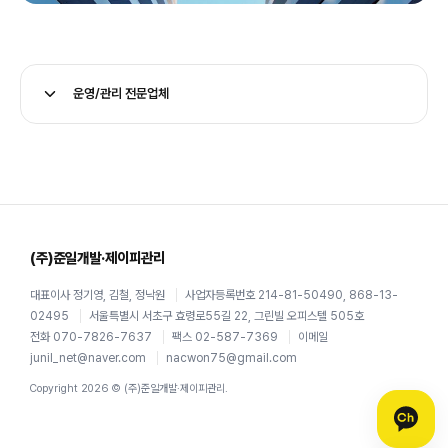
운영/관리 전문업체
(주)준일개발·제이피관리
대표이사 정기영, 김철, 정낙원
사업자등록번호 214-81-50490, 868-13-
02495
서울특별시 서초구 효령로55길 22, 그린빌 오피스텔 505호
전화
070-7826-7637
팩스
02-587-7369
이메일
junil_net@naver.com
nacwon75@gmail.com
Copyright 2026 © (주)준일개발·제이피관리.